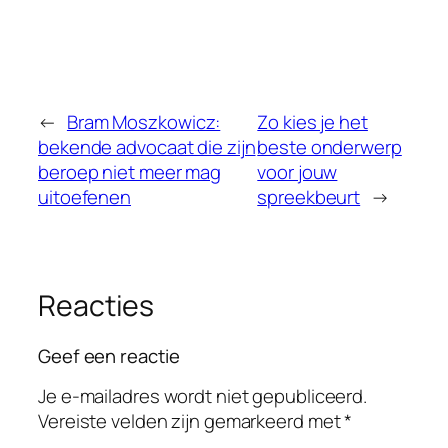
←
Bram Moszkowicz:
Zo kies je het
bekende advocaat die zijn
beste onderwerp
beroep niet meer mag
voor jouw
uitoefenen
spreekbeurt
→
Reacties
Geef een reactie
Je e-mailadres wordt niet gepubliceerd.
Vereiste velden zijn gemarkeerd met
*