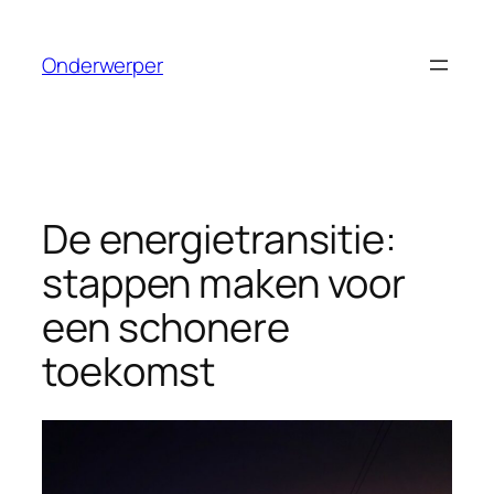
Ga
naar
Onderwerper
de
inhoud
De energietransitie:
stappen maken voor
een schonere
toekomst