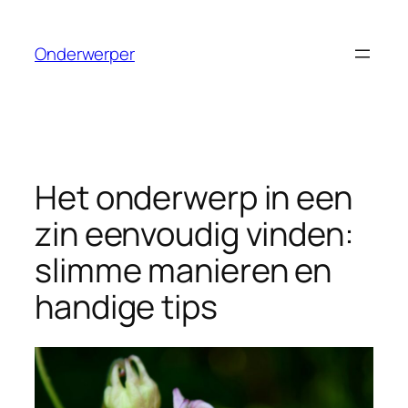
Ga
naar
Onderwerper
de
inhoud
Het onderwerp in een
zin eenvoudig vinden:
slimme manieren en
handige tips