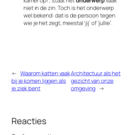
kamer op!”, staat het
onderwerp
vaak
niet in de zin. Toch is het onderwerp
wel bekend: dat is de persoon tegen
wie je het zegt, meestal ‘jij’ of ‘jullie’.
←
Waarom katten vaak
Architectuur als het
bij je komen liggen als
gezicht van onze
je ziek bent
omgeving
→
Reacties