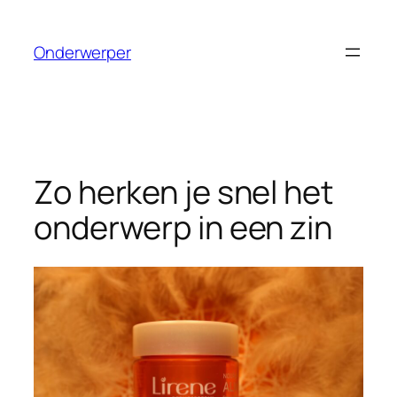
Ga
naar
Onderwerper
de
inhoud
Zo herken je snel het
onderwerp in een zin