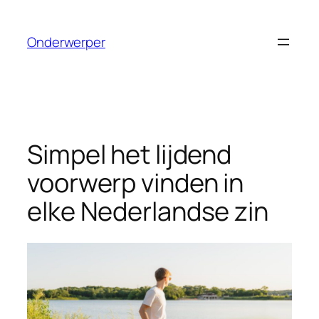
Ga
naar
Onderwerper
de
inhoud
Simpel het lijdend
voorwerp vinden in
elke Nederlandse zin