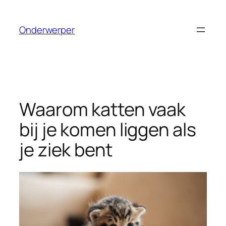
Ga
naar
Onderwerper
de
inhoud
Waarom katten vaak
bij je komen liggen als
je ziek bent