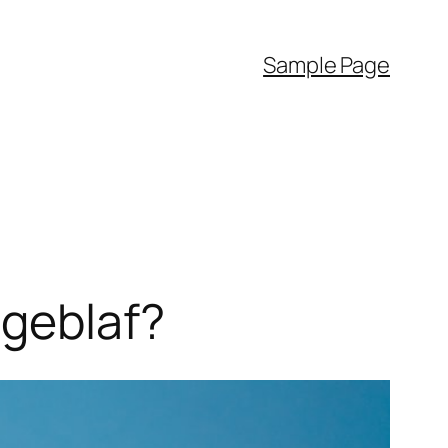
Sample Page
 geblaf?