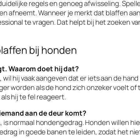
 duidelijke regels en genoeg afwisseling. Spe
ffen afneemt. Wanneer je merkt dat blaffen a
ssional te vragen. Dat helpt bij het zoeken van
laffen bij honden
gt. Waarom doet hij dat?
t, wil hij vaak aangeven dat er iets aan de h
rger worden als de hond zich onzeker voelt of 
ls hij te fel reageert.
s iemand aan de deur komt?
is, is normaal hondengedrag. Honden willen hi
 gedrag in goede banen te leiden, zodat het niet