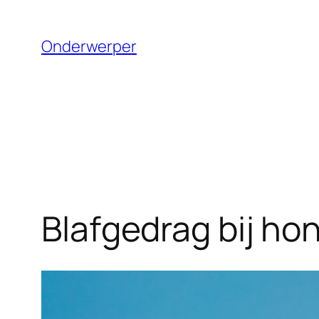
Ga
naar
Onderwerper
de
inhoud
Blafgedrag bij ho